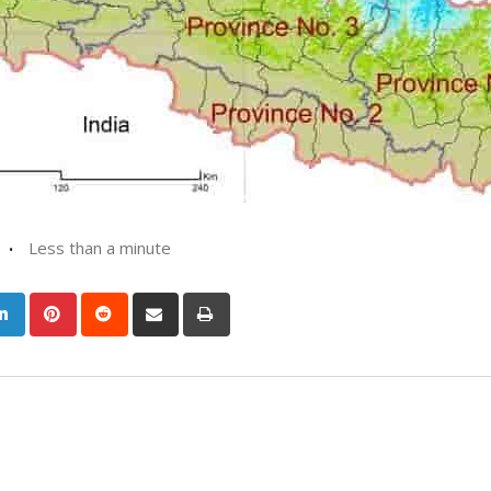
Less than a minute
ogle+
LinkedIn
Pinterest
Reddit
Share
Print
via
Email