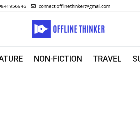
 9841956946
connect.offlinethinker@gmail.com
RATURE
NON-FICTION
TRAVEL
S