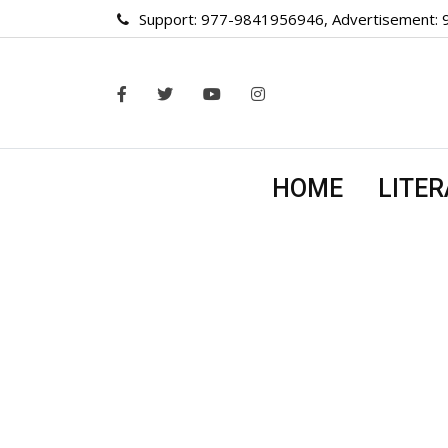
Skip
Support: 977-9841956946, Advertisement:
to
content
HOME
LITE